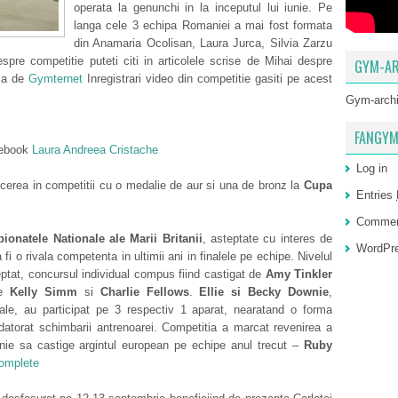
operata la genunchi in la inceputul lui iunie. Pe
langa cele 3 echipa Romaniei a mai fost formata
din Anamaria Ocolisan, Laura Jurca, Silvia Zarzu
spre competitie puteti citi in articolele scrise de Mihai despre
GYM-AR
isa de
Gymternet
Inregistrari video din competitie gasiti pe acest
Gym-arch
FANGYM
cebook
Laura Andreea Cristache
Log in
arcerea in competitii cu o medalie de aur si una de bronz la
Cupa
Entries
Comme
ionatele Nationale ale Marii Britanii
, asteptate cu interes de
WordPre
i o rivala competenta in ultimii ani in finalele pe echipe. Nivelul
eptat, concursul individual compus fiind castigat de
Amy Tinkler
de
Kelly Simm
si
Charlie Fellows
.
Ellie si Becky Downie
,
le, au participat pe 3 respectiv 1 aparat, nearatand o forma
 datorat schimbarii antrenoarei. Competitia a marcat revenirea a
nie sa castige argintul european pe echipe anul trecut –
Ruby
complete