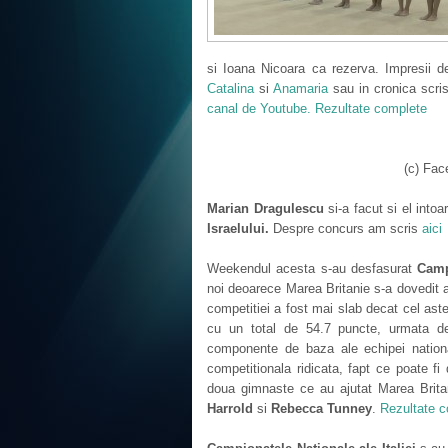
si Ioana Nicoara ca rezerva. Impresii de
Catalina
si
Anamaria
sau in cronica scr
canal de Youtube.
Rezultate complete
(c) Fa
Marian Dragulescu
si-a facut si el into
Israelului.
Despre concurs am scris
aici
Weekendul acesta s-au desfasurat
Camp
noi deoarece Marea Britanie s-a dovedit a f
competitiei a fost mai slab decat cel ast
cu un total de 54.7 puncte, urmata 
componente de baza ale echipei nationa
competitionala ridicata, fapt ce poate fi
doua gimnaste ce au ajutat Marea Brita
Harrold
si
Rebecca Tunney
.
Rezultate 