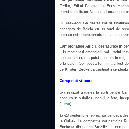
Campionatele Nationale ale Italiei
s-au 
Ferlito, Erikai Fanasa, lui Enus Maria
mondiale a Italiei. Vanessa Ferrari nu a p
In week-end s-a desfasurat si intalnire
castigata de Belgia cu un total de apro
proasta este reprezentata de accidentare
Campionatele Africii
, desfasurate in pe
– in momentul amenajarii salii, solul insta
consecinta nu s-a putut concura la sol, i
5 la baieti. Competitia feminina a fost d
ce
Kirsten Beckett
a castigat individual
Competitii viitoare
S-a realizat tragerea la sorti pentru
Cam
concura in subdiviziunea 1 la fete, incep
(
sursa
).
17-20 septembrie reprezinta perioada desf
la Osijek
. La competitie vor participa
Ru
Barbosa
din partea Braziliei. In competi