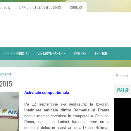
AR 2017
LINK-URI UTILE/USEFUL LINKS
COOKIES
COD DE PUNCTAJ
VINTAGYMNASTICS
DIVERSE
ENGLISH
mments
 2015
WATCH 
Activitate competitionala
Pe 12 septembrie s-a desfasurat la Izvorani
intalnirea amicala dintre Romania si Franta
care a marcat revenirea in competitii a Catalinei
Ponor, dar si a Larisei Iordache care nu a
concurat deloc in acest an si a Dianei Bulimar,