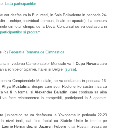
te.
Lista participantilor
e vor desfasura la Bucuresti, in Sala Polivalenta in perioada 24-
lin – echipe, individual compus, finale pe aparate). La concurs
ioarele din lotul olimpic de la Deva. Concursul se va desfasura in
 participantilor si program
ei (c)
Federatia Romana de Gimnastica
ania in vederea Campionatelor Mondiale va fi
Cupa Novara
care
a echipelor Spaniei, Italiei si Belgiei (
sursa
).
a pentru Campionatele Mondiale, se va desfasura in perioada 16-
si
Aliya Mustafina
, despre care sotii Rodionenko sustin insa ca
ca va fi in forma, si
Alexander Baladin
, care continua sa aiba
i va face reintoarcerea in competitii, participand la 3 aparate.
ata junioarelor, se va desfasura la Yokohama in perioada 22-23
 nivel inalt, dat fiind faptul ca Statele Unite le trimite pe
–
Laurie Hernandez si Jazmyn Foberg
-, iar Rusia mizeaza pe