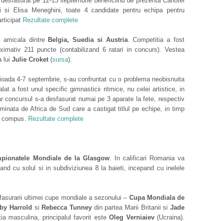
desfasurat pe 12-13 septembrie beneficiind de prezenta Carlotei
ni si Elisa Meneghini, toate 4 candidate pentru echipa pentru
articipat
Rezultate complete
a amicala dintre
Belgia, Suedia si Austria
. Competitia a fost
ximativ 211 puncte (contabilizand 6 ratari in concurs). Vestea
a lui
Julie Croket
(
sursa
).
rioada 4-7 septembrie, s-au confruntat cu o problema neobisnuita
lat a fost unul specific gimnasticii ritmice, nu celei artistice, in
ar concursul s-a desfasurat numai pe 3 aparate la fete, respectiv
ominata de Africa de Sud care a castigat titlul pe echipe, in timp
ul compus.
Rezultate complete
pionatele Mondiale de la Glasgow
. In calificari Romania va
and cu solul si in subdiviziunea 8 la baieti, incepand cu inelele
asurarii ultimei cupe mondiale a sezonului –
Cupa Mondiala de
by Harrold
si
Rebecca Tunney
din partea Marii Britanii si
Jade
tia masculina, principalul favorit este
Oleg Verniaiev
(Ucraina).