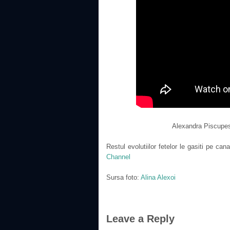
Alexandra Piscupesc
Restul evolutiilor fetelor le gasiti pe c
Channel
Sursa foto:
Alina Alexoi
Leave a Reply