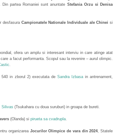
. Din partea Romaniei sunt anuntate
Stefania Orzu si Denisa
r desfasura
Campionatele Nationale Individuale ale Chinei
si
dial, ofera un amplu si interesant interviu in care atinge atat
 care a facut performanta. Scopul sau la revenire – aurul olimpic.
astic
.
e 540 in zborul 2) executata de
Sandra Izbasa
in antrenament,
l
Silivas
(Tsukahara cu doua suruburi) in groapa de bureti.
avers
(Olanda) si
pirueta sa cvadrupla
.
entru organizarea
Jocurilor Olimpice de vara din 2024
, Statele