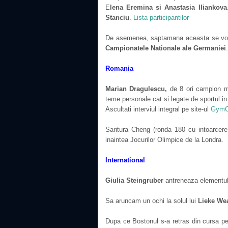
E
lena Eremina si Anastasia Iliankova
Stanciu
.
Lista participantilor
De asemenea, saptamana aceasta se vo
Campionatele Nationale ale Germaniei
.
Romania
Marian Dragulescu,
de 8 ori campion mon
teme personale cat si legate de sportul in
Ascultati interviul integral pe site-ul
GymC
Saritura Cheng (ronda 180 cu intoarcer
inaintea Jocurilor Olimpice de la Londra.
International
Giulia Steingruber
antreneaza elementu
Sa aruncam un ochi la solul lui
Lieke We
Dupa ce Bostonul s-a retras din cursa p