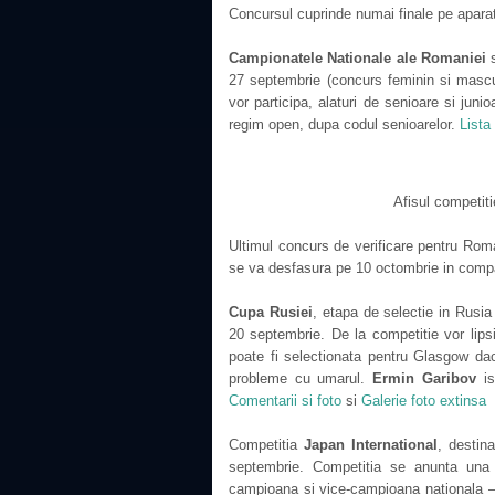
Concursul cuprinde numai finale pe apara
Campionatele Nationale ale Romaniei
s
27 septembrie (concurs feminin si mascu
vor participa, alaturi de senioare si jun
regim open, dupa codul senioarelor.
Lista
Afisul competiti
Ultimul concurs de verificare pentru Rom
se va desfasura pe 10 octombrie in compani
Cupa Rusiei
, etapa de selectie in Rusi
20 septembrie. De la competitie vor lip
poate fi selectionata pentru Glasgow da
probleme cu umarul.
Ermin Garibov
is
Comentarii si foto
si
Galerie foto extinsa
Competitia
Japan International
, destin
septembrie. Competitia se anunta una la
campioana si vice-campioana nationala 