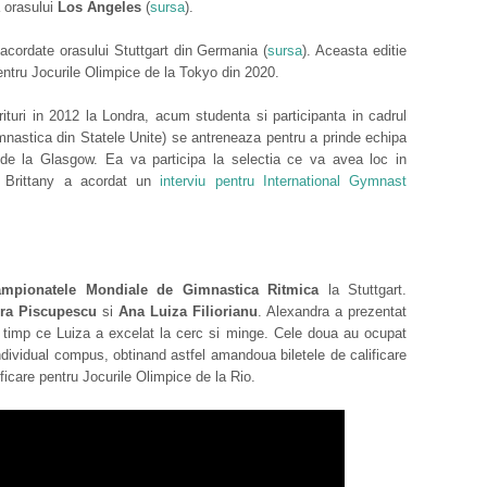
a orasului
Los Angeles
(
sursa
).
cordate orasului Stuttgart din Germania (
sursa
). Aceasta editie
pentru Jocurile Olimpice de la Tokyo din 2020.
arituri in 2012 la Londra, acum studenta si participanta in cadrul
mnastica din Statele Unite) se antreneaza pentru a prinde echipa
e la Glasgow. Ea va participa la selectia ce va avea loc in
. Brittany a acordat un
interviu pentru International Gymnast
mpionatele Mondiale de Gimnastica Ritmica
la Stuttgart.
ra Piscupescu
si
Ana Luiza Filiorianu
. Alexandra a prezentat
in timp ce Luiza a excelat la cerc si minge. Cele doua au ocupat
individual compus, obtinand astfel amandoua biletele de calificare
ficare pentru Jocurile Olimpice de la Rio.