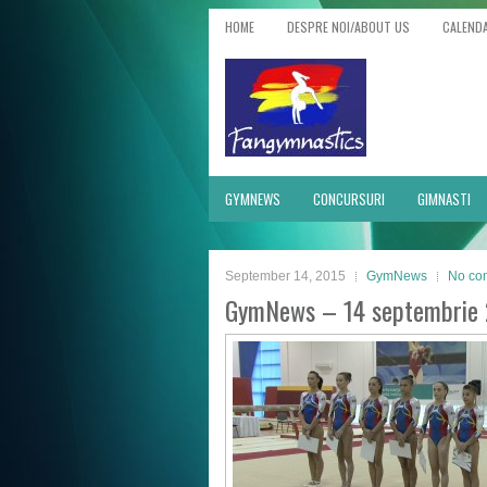
HOME
DESPRE NOI/ABOUT US
CALEND
GYMNEWS
CONCURSURI
GIMNASTI
September 14, 2015
GymNews
No co
GymNews – 14 septembrie