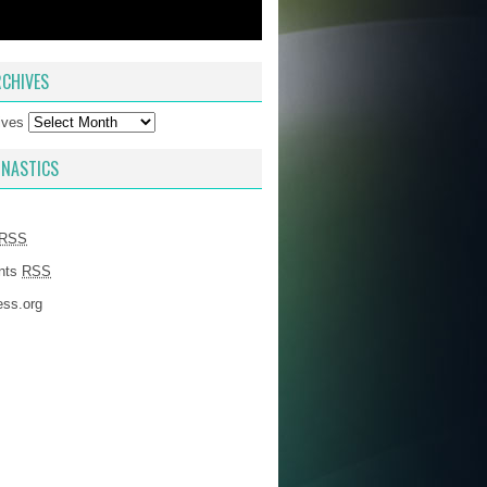
CHIVES
ives
NASTICS
RSS
nts
RSS
ss.org