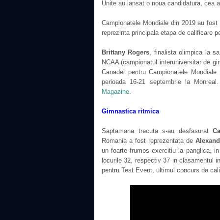
Unite au lansat o noua candidatura, cea 
Campionatele Mondiale din 2019 au fost a
reprezinta principala etapa de calificare 
Brittany Rogers
, finalista olimpica la s
NCAA (campionatul interuniversitar de gi
Canadei pentru Campionatele Mondiale d
perioada 16-21 septembrie la Monreal
Magazine
.
Gimnastica ritmica
Saptamana trecuta s-au desfasurat
Ca
Romania a fost reprezentata de
Alexand
un foarte frumos exercitiu la panglica, 
locurile 32, respectiv 37 in clasamentul 
pentru Test Event, ultimul concurs de cali