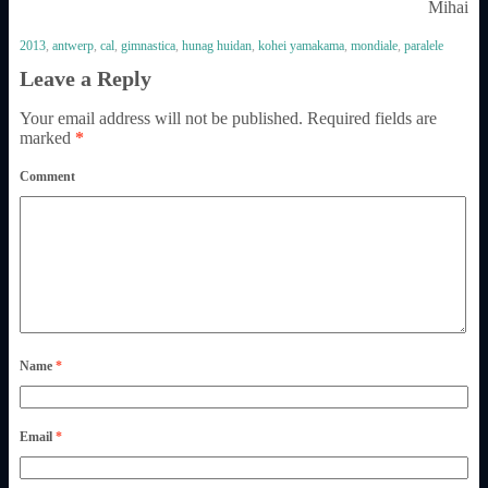
Mihai
2013
,
antwerp
,
cal
,
gimnastica
,
hunag huidan
,
kohei yamakama
,
mondiale
,
paralele
Leave a Reply
Your email address will not be published.
Required fields are
marked
*
Comment
Name
*
Email
*