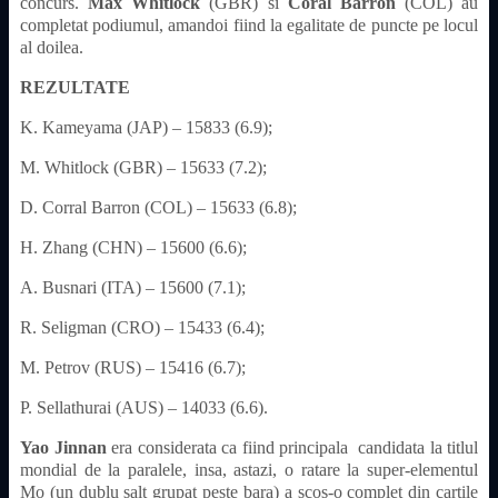
concurs.
Max Whitlock
(GBR) si
Coral Barron
(COL) au
completat podiumul, amandoi fiind la egalitate de puncte pe locul
al doilea.
REZULTATE
K. Kameyama (JAP) – 15833 (6.9);
M. Whitlock (GBR) – 15633 (7.2);
D. Corral Barron (COL) – 15633 (6.8);
H. Zhang (CHN) – 15600 (6.6);
A. Busnari (ITA) – 15600 (7.1);
R. Seligman (CRO) – 15433 (6.4);
M. Petrov (RUS) – 15416 (6.7);
P. Sellathurai (AUS) – 14033 (6.6).
Yao Jinnan
era considerata ca fiind principala candidata la titlul
mondial de la paralele, insa, astazi, o ratare la super-elementul
Mo (un dublu salt grupat peste bara) a scos-o complet din cartile