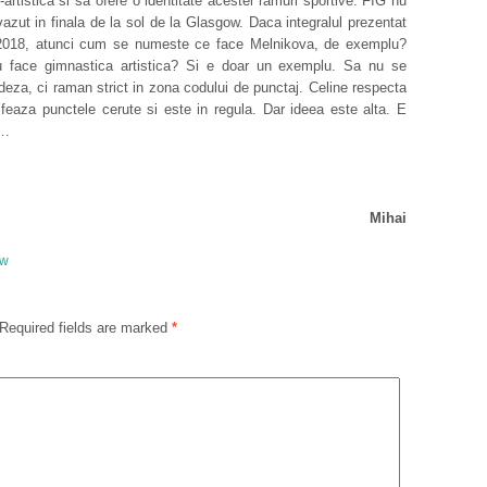
rtistica si sa ofere o identitate acestei ramuri sportive. FIG nu
zut in finala de la sol de la Glasgow. Daca integralul prezentat
in 2018, atunci cum se numeste ce face Melnikova, de exemplu?
 face gimnastica artistica? Si e doar un exemplu. Sa nu se
deza, ci raman strict in zona codului de punctaj. Celine respecta
feaza punctele cerute si este in regula. Dar ideea este alta. E
….
Mihai
ow
Required fields are marked
*