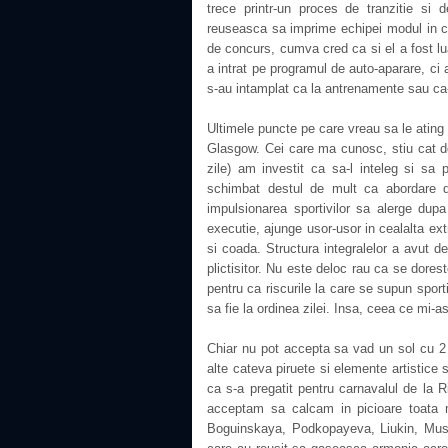
trece printr-un proces de tranzitie si
reuseasca sa imprime echipei modul in car
de concurs, cumva cred ca si el a fost lu
a intrat pe programul de auto-aparare, ci
s-au intamplat ca la antrenamente sau ca-
Ultimele puncte pe care vreau sa le ating 
Glasgow. Cei care ma cunosc, stiu cat de
zile) am investit ca sa-l inteleg si sa
schimbat destul de mult ca abordare 
impulsionarea sportivilor sa alerge dupa
executie, ajunge usor-usor in cealalta e
si coada. Structura integralelor a avut de
plictisitor. Nu este deloc rau ca se dorest
pentru ca riscurile la care se supun sport
sa fie la ordinea zilei. Insa, ceea ce mi-
Chiar nu pot accepta sa vad un sol cu 2 
alte cateva piruete si elemente artistice 
ca s-a pregatit pentru carnavalul de la 
acceptam sa calcam in picioare toata 
Boguinskaya, Podkopayeva, Liukin, Mustaf