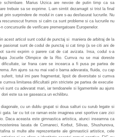
 de schimbare. Marius Urzica are nevoie de putin timp ca sa
e trebuie sa se exprime. L-am simtit dezamagit si trist la final
at prin surprindere de modul in care s-au desfasurat lucrurile. Nu
 a rescunoscut frumos si calm ca sunt probleme si ca lucrurile nu
n concursurile de verificare premergatoare Europenelor.
in acest articol sunt codul de punctaj si maniera de arbitraj de la
 pasionat sunt de codul de punctaj si cat timp (a se citi ani de
 pot sa-mi exprim o parere cat de cat avizata. Insa, codul s-a
dupa Jocurile Olimpice de la Rio. Cumva nu se mai doreste
 dificultate, iar frana care se incearca a fi pusa pe partea de
xtrema. Am ajuns sa nu mai vad o barna adevarata, fluida, cu cap
 suferit, totul imi pare fragmentat, lipsit de diversitate si cumva
e cumva limitarea dificultatii prin strictete pe partea de executie
ivii sunt cu adevarat mari, iar tendoanele si ligamentele au ajuns
as dori este sa se gaseasca un echilibru.
diagonale, cu un dublu grupat si doua salturi cu surub legate si
si gata. Iar cu tot ce raman este imaginea unei sportive care zici
Rio. Daca aceasta este gimnastica artistica, atunci inseamna ca
mostenirea lasata de Comaneci, Korbut, Silivas, Shushunova,
ina si multe alte reprezentante ale gimnasticii artistice, cele