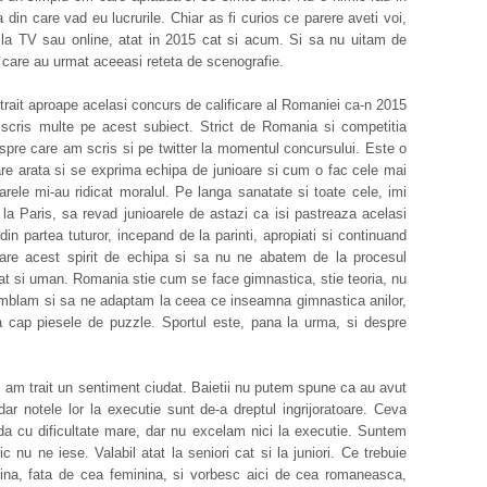
din care vad eu lucrurile. Chiar as fi curios ce parere aveti voi,
ul la TV sau online, atat in 2015 cat si acum. Si sa nu uitam de
, care au urmat aceeasi reteta de scenografie.
rait aproape acelasi concurs de calificare al Romaniei ca-n 2015
scris multe pe acest subiect. Strict de Romania si competitia
spre care am scris si pe twitter la momentul concursului. Este o
are arata si se exprima echipa de junioare si cum o fac cele mai
oarele mi-au ridicat moralul. Pe langa sanatate si toate cele, imi
la Paris, sa revad junioarele de astazi ca isi pastreaza acelasi
 din partea tuturor, incepand de la parinti, apropiati si continuand
inuare acest spirit de echipa si sa nu ne abatem de la procesul
cat si uman. Romania stie cum se face gimnastica, stie teoria, nu
 umblam si sa ne adaptam la ceea ce inseamna gimnastica anilor,
a cap piesele de puzzle. Sportul este, pana la urma, si despre
 am trait un sentiment ciudat. Baietii nu putem spune ca au avut
 dar notele lor la executie sunt de-a dreptul ingrijoratoare. Ceva
da cu dificultate mare, dar nu excelam nici la executie. Suntem
 nu ne iese. Valabil atat la seniori cat si la juniori. Ce trebuie
lina, fata de cea feminina, si vorbesc aici de cea romaneasca,