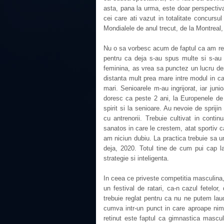
asta, pana la urma, este doar perspectiva 
cei care ati vazut in totalitate concurs
Mondialele de anul trecut, de la Montreal
Nu o sa vorbesc acum de faptul ca am ret
pentru ca deja s-au spus multe si s-au 
feminina, as vrea sa punctez un lucru de
distanta mult prea mare intre modul in c
mari. Senioarele m-au ingrijorat, iar juni
doresc ca peste 2 ani, la Europenele de 
spirit si la senioare. Au nevoie de sprijin
cu antrenorii. Trebuie cultivat in cont
sanatos in care le crestem, atat sportiv 
am niciun dubiu. La practica trebuie sa
deja, 2020. Totul tine de cum pui cap l
strategie si inteligenta.
In ceea ce priveste competitia masculina,
un festival de ratari, ca-n cazul fetelor,
trebuie reglat pentru ca nu ne putem lau
cumva intr-un punct in care aproape nimic
retinut este faptul ca gimnastica mascu