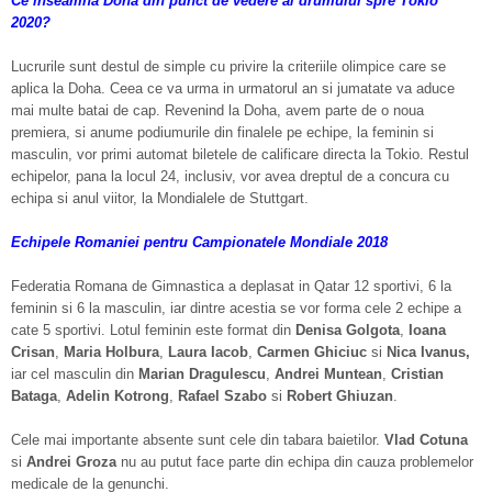
Ce inseamna Doha din punct de vedere al drumului spre Tokio
2020?
Lucrurile sunt destul de simple cu privire la criteriile olimpice care se
aplica la Doha. Ceea ce va urma in urmatorul an si jumatate va aduce
mai multe batai de cap. Revenind la Doha, avem parte de o noua
premiera, si anume podiumurile din finalele pe echipe, la feminin si
masculin, vor primi automat biletele de calificare directa la Tokio. Restul
echipelor, pana la locul 24, inclusiv, vor avea dreptul de a concura cu
echipa si anul viitor, la Mondialele de Stuttgart.
Echipele Romaniei pentru Campionatele Mondiale 2018
Federatia Romana de Gimnastica a deplasat in Qatar 12 sportivi, 6 la
feminin si 6 la masculin, iar dintre acestia se vor forma cele 2 echipe a
cate 5 sportivi. Lotul feminin este format din
Denisa Golgota
,
Ioana
Crisan
,
Maria Holbura
,
Laura Iacob
,
Carmen Ghiciuc
si
Nica Ivanus,
iar cel masculin din
Marian Dragulescu
,
Andrei Muntean
,
Cristian
Bataga
,
Adelin Kotrong
,
Rafael Szabo
si
Robert Ghiuzan
.
Cele mai importante absente sunt cele din tabara baietilor.
Vlad Cotuna
si
Andrei Groza
nu au putut face parte din echipa din cauza problemelor
medicale de la genunchi.