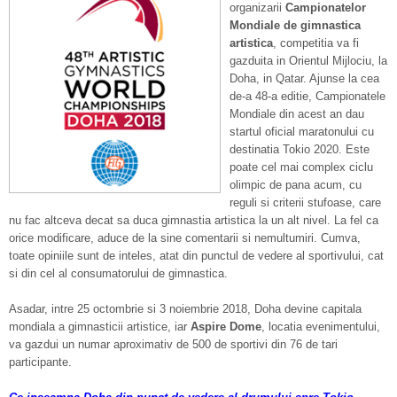
organizarii
Campionatelor
Mondiale de gimnastica
artistica
, competitia va fi
gazduita in Orientul Mijlociu, la
Doha, in Qatar. Ajunse la cea
de-a 48-a editie, Campionatele
Mondiale din acest an dau
startul oficial maratonului cu
destinatia Tokio 2020. Este
poate cel mai complex ciclu
olimpic de pana acum, cu
reguli si criterii stufoase, care
nu fac altceva decat sa duca gimnastia artistica la un alt nivel. La fel ca
orice modificare, aduce de la sine comentarii si nemultumiri. Cumva,
toate opiniile sunt de inteles, atat din punctul de vedere al sportivului, cat
si din cel al consumatorului de gimnastica.
Asadar, intre 25 octombrie si 3 noiembrie 2018, Doha devine capitala
mondiala a gimnasticii artistice, iar
Aspire Dome
, locatia evenimentului,
va gazdui un numar aproximativ de 500 de sportivi din 76 de tari
participante.