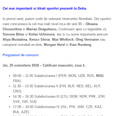
Cei mai importanti si titrati sportivi prezenti la Doha.
In primul rand, putem vorbi de veteranii intrecerilor Mondiale. Doi sportivi
care concureaza la cel mai inalt nivel inca din anii 90 –
Oksana
Chusovitina
si
Marian Dragulescu.
Continuam apoi cu legendele vii,
Simone Biles
si
Kohei Uchimura
, dar si cu nume importante precum
Aliya Mustatina
,
Kenzo Shirai
,
Max Whitlock
,
Oleg Verniaiev
sau
campionii mondiali en-titre,
Morgan Hurd
si
Xiao Ruoteng
.
Programul de concurs
Joi, 25 octombrie 2018 – Calificari masculin, ziua 1:
09:00 – 11:00 Subdiviziunea I (PER, MON, UZB, RUS,
ROU
,
FRA)
11:30 – 13:30 Subdiviziunea II (FIN, BLR, NED, BEL, AUT,
CRO)
14:30 – 16:30 Subdiviziunea III (LTU, DOM, NOR, PRK, JOR,
SVK, ISR, SUI)
17:00 – 19:00 Subdiviziunea IV (ISL, PHI, JAM, CZE, KAZ,
BUL, AZE)