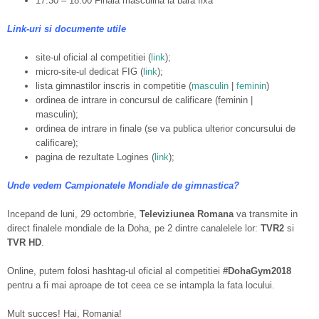
17:30 – 18:00 Finala masculina la bara fixa
Link-uri si documente utile
site-ul oficial al competitiei (
link
);
micro-site-ul dedicat FIG (
link
);
lista gimnastilor inscris in competitie (
masculin
|
feminin
)
ordinea de intrare in concursul de calificare (feminin |
masculin);
ordinea de intrare in finale (se va publica ulterior concursului de
calificare);
pagina de rezultate Logines (
link
);
Unde vedem Campionatele Mondiale de gimnastica?
Incepand de luni, 29 octombrie,
Televiziunea Romana
va transmite in
direct finalele mondiale de la Doha, pe 2 dintre canalelele lor:
TVR2
si
TVR HD
.
Online, putem folosi hashtag-ul oficial al competitiei
#DohaGym2018
pentru a fi mai aproape de tot ceea ce se intampla la fata locului.
Mult succes! Hai, Romania!