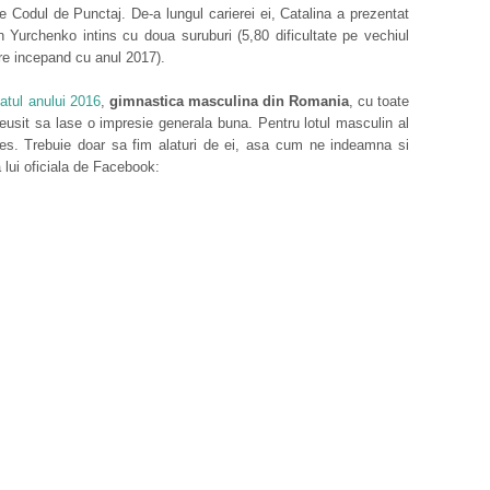
e Codul de Punctaj. De-a lungul carierei ei, Catalina a prezentat
un Yurchenko intins cu doua suruburi (5,80 dificultate pe vechiul
are incepand cu anul 2017).
tul anului 2016
,
gimnastica masculina din Romania
, cu toate
 reusit sa lase o impresie generala buna. Pentru lotul masculin al
es. Trebuie doar sa fim alaturi de ei, asa cum ne indeamna si
a lui oficiala de Facebook: