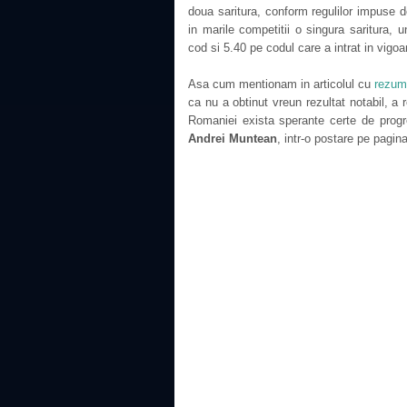
doua saritura, conform regulilor impuse d
in marile competitii o singura saritura, 
cod si 5.40 pe codul care a intrat in vigo
Asa cum mentionam in articolul cu
rezuma
ca nu a obtinut vreun rezultat notabil, a
Romaniei exista sperante certe de progr
Andrei Muntean
, intr-o postare pe pagin