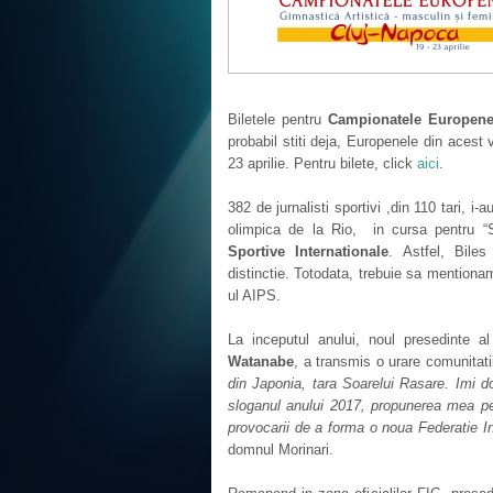
Biletele pentru
Campionatele Europene 
probabil stiti deja, Europenele din acest 
23 aprilie. Pentru bilete, click
aici
.
382 de jurnalisti sportivi ,din 110 tari, i-
olimpica de la Rio, in cursa pentru “S
Sportive Internationale
. Astfel, Bile
distinctie. Totodata, trebuie sa mention
ul AIPS.
La inceputul anului, noul presedinte a
Watanabe
, a transmis o urare comunitat
din Japonia, tara Soarelui Rasare. Imi d
sloganul anului 2017, propunerea mea p
provocarii de a forma o noua Federatie Inte
domnul Morinari.