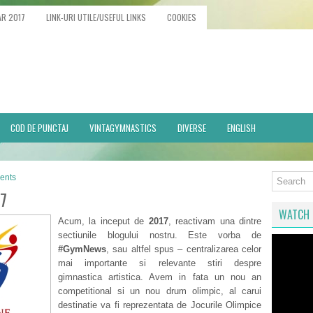
AR 2017
LINK-URI UTILE/USEFUL LINKS
COOKIES
COD DE PUNCTAJ
VINTAGYMNASTICS
DIVERSE
ENGLISH
ents
17
WATCH 
Acum, la inceput de
2017
, reactivam una dintre
sectiunile blogului nostru. Este vorba de
#GymNews
, sau altfel spus – centralizarea celor
mai importante si relevante stiri despre
gimnastica artistica. Avem in fata un nou an
competitional si un nou drum olimpic, al carui
destinatie va fi reprezentata de Jocurile Olimpice