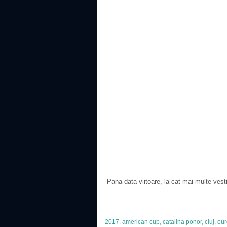
Pana data viitoare, la cat mai multe vest
2017
,
american cup
,
catalina ponor
,
cluj
,
eu