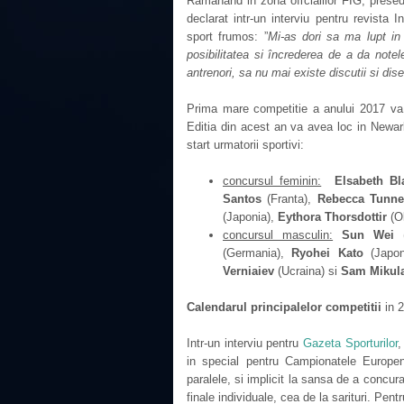
Ramanand in zona oficialilor FIG, prese
declarat intr-un interviu pentru revista
sport frumos: ”
Mi-as dori sa ma lupt in 
posibilitatea si încrederea de a da notel
antrenori, sa nu mai existe discutii si dis
Prima mare competitie a anului 2017 va
Editia din acest an va avea loc in Newar
start urmatorii sportivi:
concursul feminin:
Elsabeth Bl
Santos
(Franta),
Rebecca Tunne
(Japonia),
Eythora Thorsdottir
(O
concursul masculin:
Sun Wei
(
(Germania),
Ryohei Kato
(Japon
Verniaiev
(Ucraina) si
Sam Mikul
Calendarul principalelor competitii
in 2
Intr-un interviu pentru
Gazeta Sporturilor
in special pentru Campionatele Europe
paralele, si implicit la sansa de a concu
finale individuale, cea de la sarituri. Pen