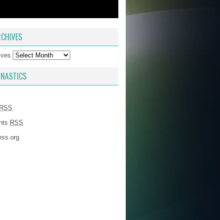
CHIVES
ives
NASTICS
RSS
nts
RSS
ss.org