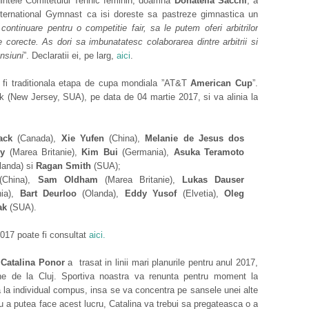
dintele Comitetului Tehnic feminin, doamna
Donatella Sacchi
, a
 International Gymnast ca isi doreste sa pastreze gimnastica un
continuare pentru o competitie fair, sa le putem oferi arbitrilor
e corecte. As dori sa imbunatatesc colaborarea dintre arbitrii si
ensiuni
”. Declaratii ei, pe larg,
aici
.
 fi traditionala etapa de cupa mondiala ”AT&T
American Cup
”.
k (New Jersey, SUA), pe data de 04 martie 2017, si va alinia la
ack
(Canada),
Xie Yufen
(China),
Melanie de Jesus dos
y
(Marea Britanie),
Kim Bui
(Germania),
Asuka Teramoto
landa) si
Ragan Smith
(SUA);
China),
Sam Oldham
(Marea Britanie),
Lukas Dauser
ia),
Bart Deurloo
(Olanda),
Eddy Yusof
(Elvetia),
Oleg
ak
(SUA).
017 poate fi consultat
aici.
,
Catalina Ponor
a trasat in linii mari planurile pentru anul 2017,
ne de la Cluj. Sportiva noastra va renunta pentru moment la
ra la individual compus, insa se va concentra pe sansele unei alte
tru a putea face acest lucru, Catalina va trebui sa pregateasca o a