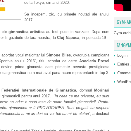
de la Tokyo, din anul 2020.
Sa incepem, zic, cu primele noutati ale anului
2017:
GYM-AR
de gimnastica artistica
au fost puse in vanzare. Dupa cum
Gym-arch
vor fi gazduite de tara noastra, la
Cluj Napoca
, in perioada 19 –
FANGYM
au acordat votul majoritar lui
Simone Biles
, cvadrupla campioana
Log in
portiva anului 2016”, titlu acordat de catre
Asociatia Presei
Entries
s devine prima gimnasta care primeste aceasta prestigioasa
am ca gimnastica nu a mai avut pana acum reprezentanti in top 3-
Comme
WordPre
l
Federatiei Internationale de Gimnastica
, domnul
Morinari
ii gimnasticii pentru anul 2017.
“In ceea ce ma priveste, eu sunt
oresc sa aduc o noua raza de soare familiei gimnasticii. Pentru
entru gimnastica ar fi PROVOCAREA. Sunt pregatit sa raspund
rnationala si mi-as dori ca voi toti sa-mi fiti alaturi”
, a declarat