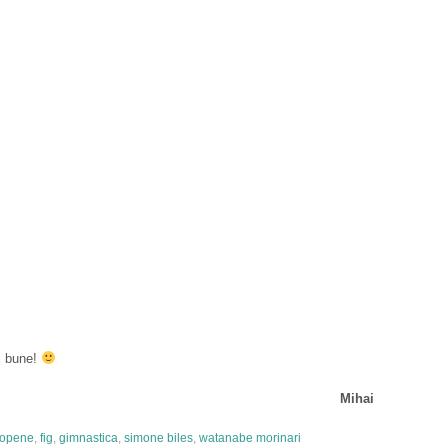
i bune!
Mihai
ropene
,
fig
,
gimnastica
,
simone biles
,
watanabe morinari