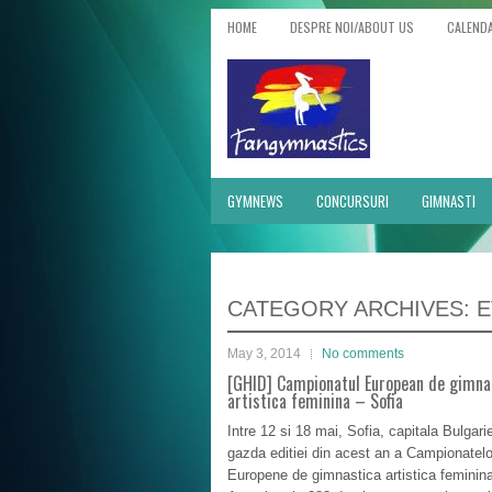
HOME
DESPRE NOI/ABOUT US
CALEND
GYMNEWS
CONCURSURI
GIMNASTI
CATEGORY ARCHIVES:
E
May 3, 2014
No comments
[GHID] Campionatul European de gimna
artistica feminina – Sofia
Intre 12 si 18 mai, Sofia, capitala Bulgarie
gazda editiei din acest an a Campionatelo
Europene de gimnastica artistica feminin