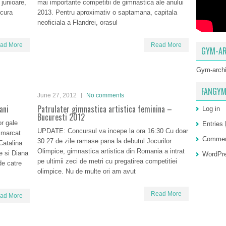
junioare,
mai importante competitii de gimnastica ale anului
ncura
2013. Pentru aproximativ o saptamana, capitala
neoficiala a Flandrei, orasul
ad More
Read More
GYM-AR
Gym-arch
FANGYM
June 27, 2012
No comments
ani
Patrulater gimnastica artistica feminina –
Log in
Bucuresti 2012
or gale
Entries
UPDATE: Concursul va incepe la ora 16:30 Cu doar
 marcat
Comme
30 27 de zile ramase pana la debutul Jocurilor
Catalina
Olimpice, gimnastica artistica din Romania a intrat
e si Diana
WordPre
pe ultimii zeci de metri cu pregatirea competitiei
 de catre
olimpice. Nu de multe ori am avut
Read More
ad More