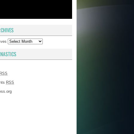
CHIVES
ives
NASTICS
RSS
nts
RSS
ss.org