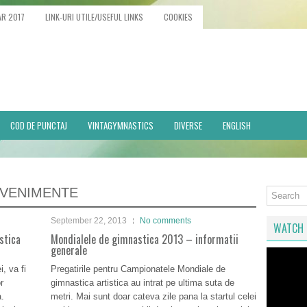
AR 2017
LINK-URI UTILE/USEFUL LINKS
COOKIES
COD DE PUNCTAJ
VINTAGYMNASTICS
DIVERSE
ENGLISH
VENIMENTE
September 22, 2013
No comments
WATCH 
stica
Mondialele de gimnastica 2013 – informatii
generale
i, va fi
Pregatirile pentru Campionatele Mondiale de
r
gimnastica artistica au intrat pe ultima suta de
a.
metri. Mai sunt doar cateva zile pana la startul celei