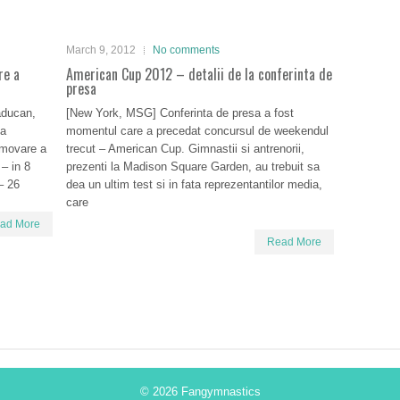
March 9, 2012
No comments
re a
American Cup 2012 – detalii de la conferinta de
presa
aducan,
[New York, MSG] Conferinta de presa a fost
la
momentul care a precedat concursul de weekendul
omovare a
trecut – American Cup. Gimnastii si antrenorii,
 – in 8
prezenti la Madison Square Garden, au trebuit sa
– 26
dea un ultim test si in fata reprezentantilor media,
care
ad More
Read More
© 2026
Fangymnastics