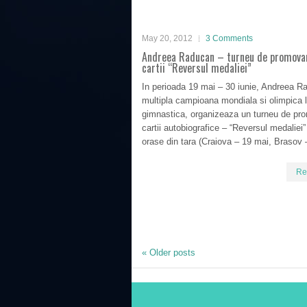
May 20, 2012
3 Comments
Andreea Raducan – turneu de promova
cartii “Reversul medaliei”
In perioada 19 mai – 30 iunie, Andreea R
multipla campioana mondiala si olimpica 
gimnastica, organizeaza un turneu de pr
cartii autobiografice – “Reversul medaliei”
orase din tara (Craiova – 19 mai, Brasov 
Re
«
Older posts