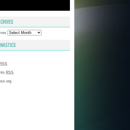
CHIVES
ives
NASTICS
RSS
nts
RSS
ss.org