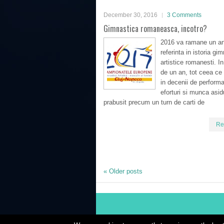
December 30, 2016
3 Comments
Gimnastica romaneasca, incotro?
2016 va ramane un a
referinta in istoria gim
artistice romanesti. I
de un an, tot ceea ce 
in decenii de perform
eforturi si munca asid
prabusit precum un turn de carti de
Re
«
Older posts