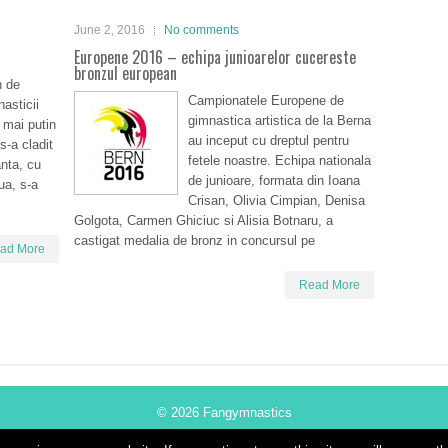
June 2, 2016
No comments
Europene 2016 – echipa junioarelor cucereste
bronzul european
n de
Campionatele Europene de
nasticii
gimnastica artistica de la Berna
n mai putin
au inceput cu dreptul pentru
s-a cladit
fetele noastre. Echipa nationala
anta, cu
de junioare, formata din Ioana
ua, s-a
Crisan, Olivia Cimpian, Denisa
Golgota, Carmen Ghiciuc si Alisia Botnaru, a
castigat medalia de bronz in concursul pe
ad More
Read More
© 2026
Fangymnastics