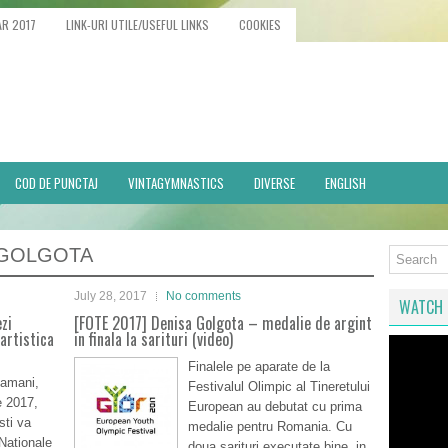
AR 2017
LINK-URI UTILE/USEFUL LINKS
COOKIES
COD DE PUNCTAJ
VINTAGYMNASTICS
DIVERSE
ENGLISH
 GOLGOTA
July 28, 2017
No comments
WATCH 
zi
[FOTE 2017] Denisa Golgota – medalie de argint
artistica
in finala la sarituri (video)
Finalele pe aparate de la
tamani,
Festivalul Olimpic al Tineretului
e 2017,
European au debutat cu prima
sti va
medalie pentru Romania. Cu
Nationale
doua sarituri executate bine, in