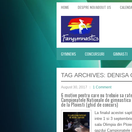
HOME
DESPRE NOI/ABOUT US
CALEND
GYMNEWS
CONCURSURI
GIMNASTI
TAG ARCHIVES:
DENISA
August 30, 2017
1 Comment
6 motive pentru care nu trebuie sa rate
Campionatele Nationale de gimnastica 
de la Ploiesti (ghid de concurs)
La finalul acestei sap
intre 1 si 3 septembri
sala Olimpia din Ploie
gazdui Campionatele 