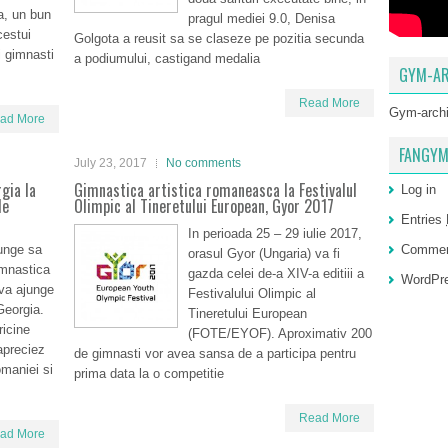
a, un bun
pragul mediei 9.0, Denisa
acestui
Golgota a reusit sa se claseze pe pozitia secunda
i gimnasti
a podiumului, castigand medalia
GYM-AR
Read More
Gym-arch
ad More
FANGYM
July 23, 2017
No comments
gia la
Gimnastica artistica romaneasca la Festivalul
Log in
le
Olimpic al Tineretului European, Gyor 2017
Entries
In perioada 25 – 29 iulie 2017,
unge sa
Comme
orasul Gyor (Ungaria) va fi
imnastica
gazda celei de-a XIV-a editiii a
WordPre
va ajunge
Festivalului Olimpic al
Georgia.
Tineretului European
ricine
(FOTE/EYOF). Aproximativ 200
apreciez
de gimnasti vor avea sansa de a participa pentru
omaniei si
prima data la o competitie
Read More
ad More