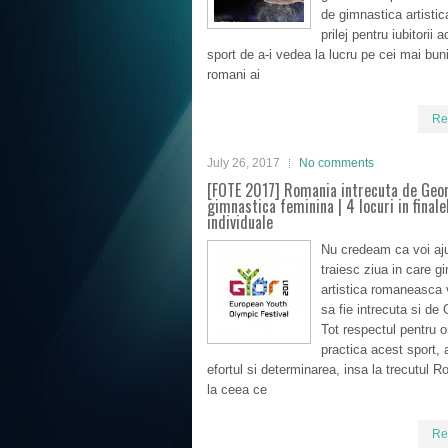
de gimnastica artistic
prilej pentru iubitorii 
sport de a-i vedea la lucru pe cei mai bun
romani ai
Re
July 26, 2017
No comments
[FOTE 2017] Romania intrecuta de Geor
gimnastica feminina | 4 locuri in finale
individuale
Nu credeam ca voi aj
traiesc ziua in care g
artistica romaneasca 
sa fie intrecuta si de 
Tot respectul pentru o
practica acest sport, 
efortul si determinarea, insa la trecutul R
la ceea ce
Re